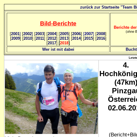
zurück zur Startseite "Team Bi
Bild
-B
erichte
Berichte der
(ohne B
[
2001
]
[
2002
]
[
2003
] [
2004
] [
2005
] [
2006
]
[
2007
]
[
2008
]
[
2009
] [
2010
] [
2011
] [
2012
] [
2013
] [
2014
] [
2015
] [
2016
]
[
2017
]
[
2018
]
Wer ist mit dabei
Bucht
Letzt
4.
Hochköni
(47km
Pinzga
Österrei
02.06.20
(Bericht+Bil