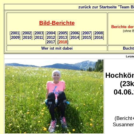
zurück zur Startseite "Team Bi
Bild
-B
erichte
Berichte der
(ohne B
[
2001
]
[
2002
]
[
2003
] [
2004
] [
2005
] [
2006
]
[
2007
]
[
2008
]
[
2009
] [
2010
] [
2011
] [
2012
] [
2013
] [
2014
] [
2015
] [
2016
]
[
2017
]
[
2018
]
Wer ist mit dabei
Bucht
Letzt
Hochkö
(23
04.06
(Bericht+
Susanner