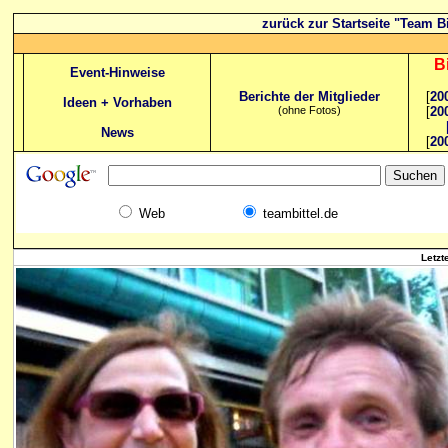
zurück zur Startseite "Team Bi
B
Event-Hinweise
Berichte der Mitglieder
[
20
Ideen + Vorhaben
(ohne Fotos)
[
20
News
[
20
Web
teambittel.de
Letzt