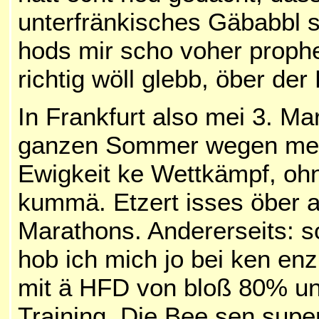
unterfränkisches Gäbabbl s
hods mir scho voher prophe
richtig wöll glebb, öber de
In Frankfurt also mei
3. Mar
ganzen Sommer wegen meim
Ewigkeit ke Wettkämpf, oh
kummä. Etzert isses öber a
Marathons. Andererseits: s
hob ich mich jo bei ken en
mit ä HFD von bloß 80% und
Training. Die Bee sen super