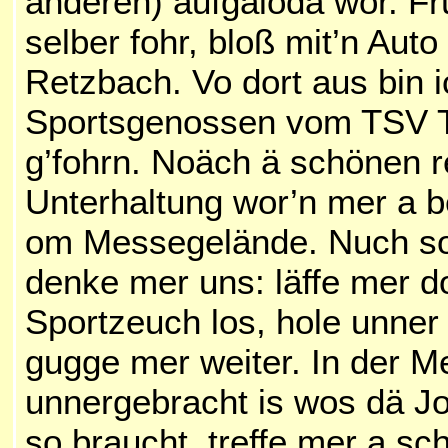
anderen) aufgälodä wor. Fr
selber fohr, bloß mit’n Aut
Retzbach. Vo dort aus bin i
Sportsgenossen vom TSV 
g’fohrn.
Noäch ä schönen re
Unterhaltung wor’n mer a be
om Messegelände. Nuch sou 
denke mer uns: läffe mer 
Sportzeuch los, hole unner
gugge mer weiter. In der Me
unnergebracht is wos dä Jo
so braucht, treffe mer a sc