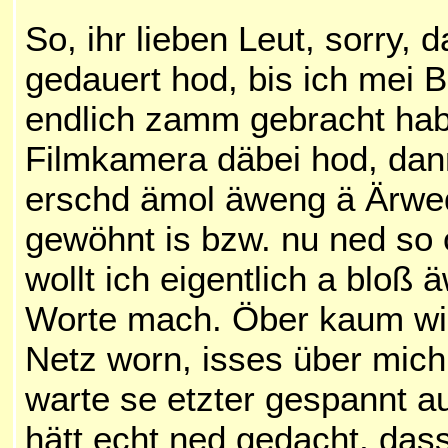
So, ihr lieben Leut, sorry,
gedauert hod, bis ich mei B
endlich zamm gebracht hab
Filmkamera däbei hod, dan
erschd ämol äweng ä Ärwe
gewöhnt is bzw. nu ned so 
wollt ich eigentlich a bloß 
Worte mach. Öber kaum wie
Netz worn, isses über mic
warte se etzter gespannt a
hätt echt ned gedacht, da