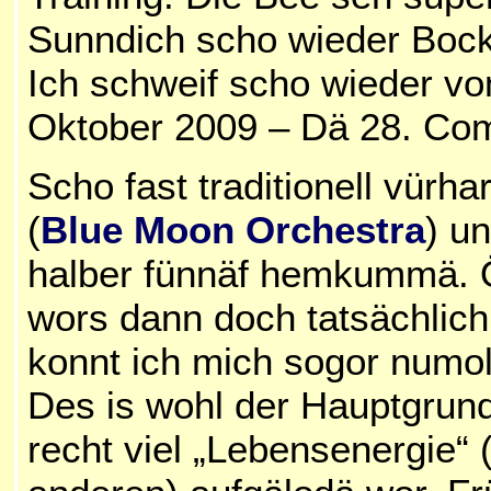
Sunndich scho wieder Boc
Ich schweif scho wieder v
Oktober 2009 – Dä 28. Co
Scho fast traditionell vürh
(
Blue Moon Orchestra
) u
halber fünnäf hemkummä. Ö
wors dann doch tatsächlich
konnt ich mich sogor numol
Des is wohl der Hauptgrund
recht viel „Lebensenergie“ 