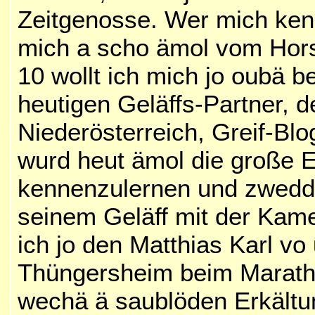
Zeitgenosse. Wer mich kenn
mich a scho ämol vom Hors
10 wollt ich mich jo oubä b
heutigen Geläffs-Partner, d
Niederösterreich, Greif-Blog
wurd heut ämol die große E
kennenzulernen und zwedd
seinem Geläff mit der Kam
ich jo den Matthias Karl v
Thüngersheim beim Maratho
wechä ä saublöden Erkältung