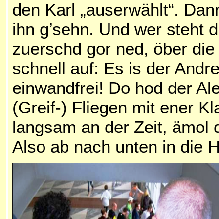
den Karl „auserwählt“.
Dann 
ihn g’sehn. Und wer steht 
zuerschd gor ned, öber di
schnell auf: Es is der And
einwandfrei! Do hod der Al
(Greif-) Fliegen mit ener K
langsam an der Zeit, ämol 
Also ab nach unten in die H