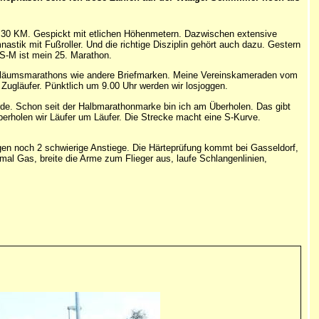
ber 30 KM. Gespickt mit etlichen Höhenmetern. Dazwischen extensive
tik mit Fußroller. Und die richtige Disziplin gehört auch dazu. Gestern
 FS-M ist mein 25. Marathon.
ubiläumsmarathons wie andere Briefmarken. Meine Vereinskameraden vom
Zugläufer. Pünktlich um 9.00 Uhr werden wir losjoggen.
rde. Schon seit der Halbmarathonmarke bin ich am Überholen. Das gibt
erholen wir Läufer um Läufer. Die Strecke macht eine S-Kurve.
lgen noch 2 schwierige Anstiege. Die Härteprüfung kommt bei Gasseldorf,
al Gas, breite die Arme zum Flieger aus, laufe Schlangenlinien,