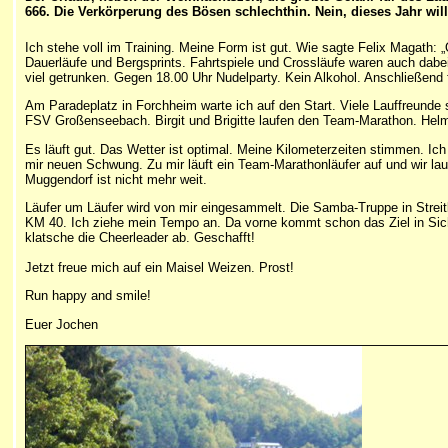
666. Die Verkörperung des Bösen schlechthin. Nein, dieses Jahr wil
I
ch stehe voll im Training. Meine Form ist gut. Wie sagte Felix Magath:
Dauerläufe und Bergsprints. Fahrtspiele und Crossläufe waren auch dabe
viel getrunken. Gegen 18.00 Uhr Nudelparty. Kein Alkohol. Anschließend fr
Am Paradeplatz in Forchheim warte ich auf den Start. Viele Lauffreun
FSV Großenseebach. Birgit und Brigitte laufen den Team-Marathon. Helmut
Es läuft gut. Das Wetter ist optimal. Meine Kilometerzeiten stimmen. I
mir neuen Schwung. Zu mir läuft ein Team-Marathonläufer auf und wir la
Muggendorf ist nicht mehr weit.
Läufer um Läufer wird von mir eingesammelt. Die Samba-Truppe in Streitb
KM 40. Ich ziehe mein Tempo an. Da vorne kommt schon das Ziel in Sicht
klatsche die Cheerleader ab. Geschafft!
Jetzt freue mich auf ein Maisel Weizen. Prost!
Run happy and smile!
Euer
Jochen