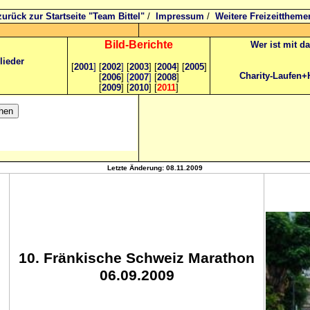
zurück zur Startseite "Team Bittel"
/
Impressum
/
Weitere Freizeittheme
Bild
-B
erichte
Wer ist mit d
lieder
[
2001
]
[
2002
]
[
2003
] [
2004
] [
2005
]
Charity-Laufen+
[
2006
]
[
2007
]
[
2008
]
[
2009
] [
2010
] [
2011
]
Letzte Änderung:
08.11.2009
10. Fränkische Schweiz Marathon
06.09.2009