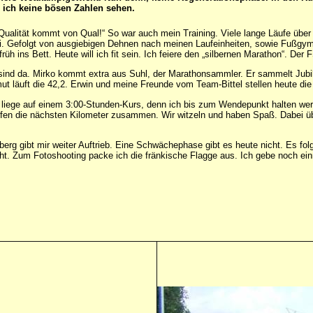
l ich keine bösen Zahlen sehen.
 „Qualität kommt von Qual!“ So war auch mein Training. Viele lange Läufe ü
i. Gefolgt von ausgiebigen Dehnen nach meinen Laufeinheiten, sowie Fußgymnas
üh ins Bett. Heute will ich fit sein. Ich feiere den „silbernen Marathon“. Der
de sind da. Mirko kommt extra aus Suhl, der Marathonsammler. Er sammelt J
 läuft die 42,2. Erwin und meine Freunde vom Team-Bittel stellen heute die 
ch liege auf einem 3:00-Stunden-Kurs, denn ich bis zum Wendepunkt halten we
ufen die nächsten Kilometer zusammen. Wir witzeln und haben Spaß. Dabei üb
erg gibt mir weiter Auftrieb. Eine Schwächephase gibt es heute nicht. Es fo
. Zum Fotoshooting packe ich die fränkische Flagge aus. Ich gebe noch einm