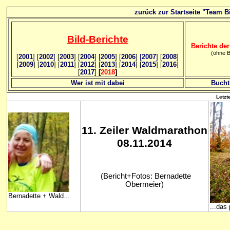
zurück zur Startseite "Team Bi
Bild
-B
erichte
Berichte der
(ohne B
[
2001
]
[
2002
]
[
2003
] [
2004
] [
2005
] [
2006
]
[
2007
]
[
2008
]
[
2009
] [
2010
] [
2011
] [
2012
] [
2013
] [
2014
] [
2015
] [
2016
]
[
2017
]
[
2018
]
Wer ist mit dabei
Bucht
Letzt
11
. Zeiler Waldmarathon
08.11.2014
(Bericht+Fotos: Bernadette
Obermeier)
Bernadette + Wald...
...das