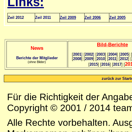
Links:
Zeil 2012
Zeil 2011
Zeil 2009
Zeil 2006
Zeil 2005
Bild
-B
erichte
News
[
2001
]
[
2002
]
[
2003
] [
2004
] [
2005
] [
Berichte der Mitglieder
[
2008
] [
2009
] [
2010
] [
2011
] [
2012
] [
(ohne Bilder)
20
[
2015
] [
2016
] [
2017
] [
zurück zur Starts
Für die Richtigkeit der Anga
Copyright © 2001 / 2014 team
Alle Rechte vorbehalten. Au