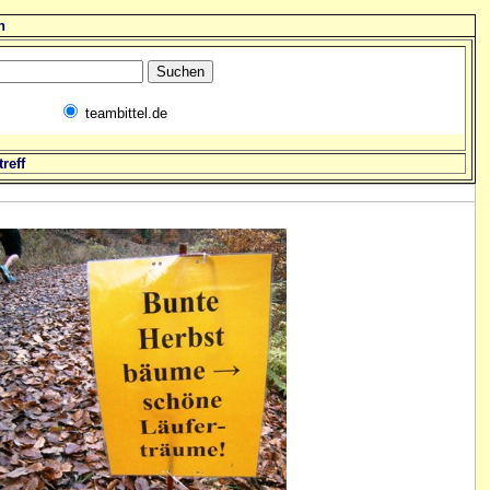
n
teambittel.de
reff