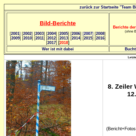
zurück zur Startseite "Team Bi
Bild
-B
erichte
Berichte der
(ohne B
[
2001
]
[
2002
]
[
2003
] [
2004
] [
2005
] [
2006
]
[
2007
]
[
2008
]
[
2009
] [
2010
] [
2011
] [
2012
] [
2013
] [
2014
] [
2015
] [
2016
]
[
2017
]
[
2018
]
Wer ist mit dabei
Bucht
Letzt
8
. Zeile
12
(Bericht+Fotos: