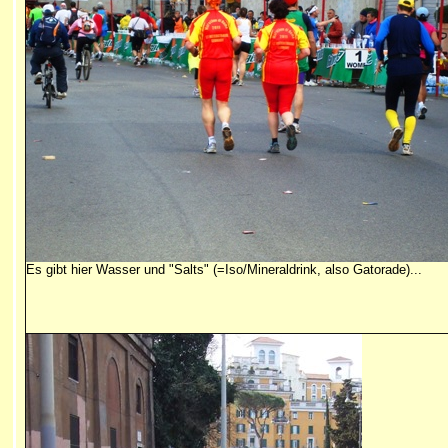
Es gibt hier Wasser und "Salts" (=Iso/Mineraldrink, also Gatorade)...