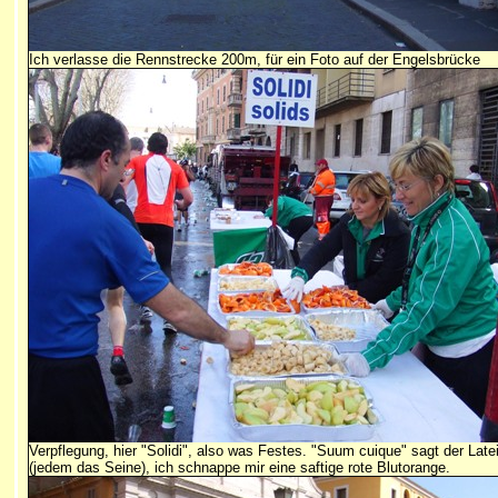
Ich verlasse die Rennstrecke 200m, für ein Foto auf der Engelsbrücke
Verpflegung, hier "Solidi", also was Festes. "Suum cuique" sagt der Late
(jedem das Seine), ich schnappe mir eine saftige rote Blutorange.