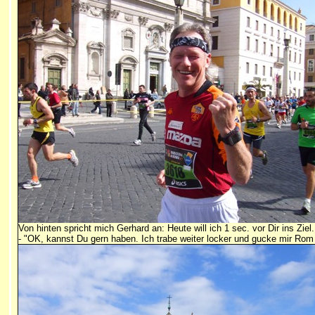
Von hinten spricht mich Gerhard an: Heute will ich 1 sec. vor Dir ins Ziel.
- "OK, kannst Du gern haben. Ich trabe weiter locker und gucke mir Rom 