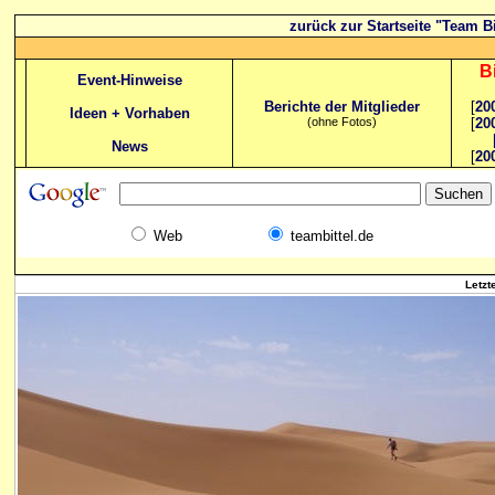
zurück zur Startseite "Team Bi
B
Event-Hinweise
Berichte der Mitglieder
[
20
Ideen + Vorhaben
(ohne Fotos)
[
20
News
[
20
Web
teambittel.de
Letzt