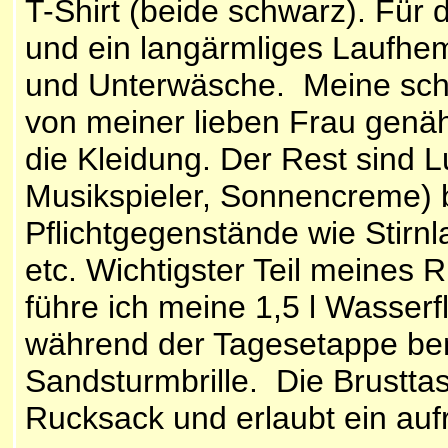
T-Shirt (beide schwarz). Für d
und ein langärmliges Laufhe
und Unterwäsche. Meine schw
von meiner lieben Frau genä
die Kleidung. Der Rest sind L
Musikspieler, Sonnencreme)
Pflichtgegenstände wie Stirn
etc. Wichtigster Teil meines R
führe ich meine 1,5 l Wasserf
während der Tagesetappe ben
Sandsturmbrille. Die Brustta
Rucksack und erlaubt ein auf