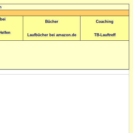
n
abei
Bücher
Coaching
Helfen
Laufbücher bei amazon.de
TB-Lauftreff