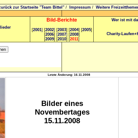
zurück zur Startseite "Team Bittel"
/
Impressum
/
Weitere Freizeittheme
Bild
-B
erichte
Wer ist mit d
lieder
[
2001
]
[
2002
]
[
2003
] [
2004
] [
2005
]
Charity-Laufen+
[
2006
]
[
2007
]
[
2008
]
[
2009
] [
2010
] [
2011
]
Letzte Änderung:
16.11.2008
Bilder eines
Novembertages
15.11.2008