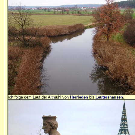
Ich folge dem Lauf der Altmühl von
Herrieden
bis
Leutershausen
.