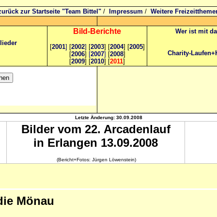
zurück zur Startseite "Team Bittel"
/
Impressum
/
Weitere Freizeittheme
Bild
-B
erichte
Wer ist mit d
lieder
[
2001
]
[
2002
]
[
2003
] [
2004
] [
2005
]
Charity-Laufen+
[
2006
]
[
2007
]
[
2008
]
[
2009
] [
2010
] [
2011
]
Letzte Änderung:
30.09.2008
Bilder vom 22. Arcadenlauf
in Erlangen 13.09.2008
(Bericht+Fotos: Jürgen Löwenstein)
 die Mönau