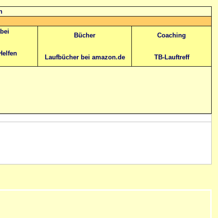
n
abei
Bücher
Coaching
Helfen
Laufbücher bei amazon.de
TB-Lauftreff