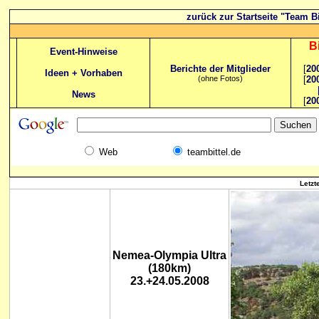
zurück zur Startseite "Team Bi
B
Event-Hinweise
Berichte der Mitglieder
[
20
Ideen + Vorhaben
(ohne Fotos)
[
20
News
[
20
Web
teambittel.de
Letzt
Nemea-Olympia Ultra
(180km)
23.+24.05.2008