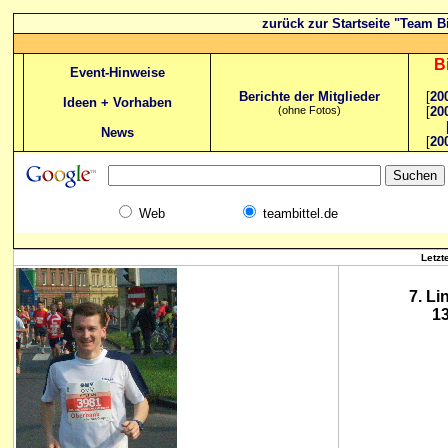
zurück zur Startseite "Team Bi
B
Event-Hinweise
Berichte der Mitglieder
[
20
Ideen + Vorhaben
(ohne Fotos)
[
20
News
[
20
Web
teambittel.de
Letzt
7. L
1