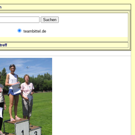
n
teambittel.de
reff