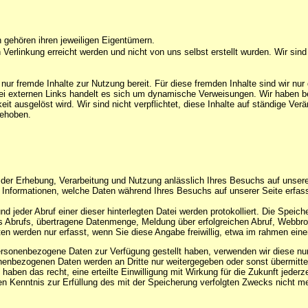
gehören ihren jeweiligen Eigentümern.
Verlinkung erreicht werden und nicht von uns selbst erstellt wurden. Wir sind 
 nur fremde Inhalte zur Nutzung bereit. Für diese fremden Inhalte sind wir nu
i externen Links handelt es sich um dynamische Verweisungen. Wir haben bei 
hkeit ausgelöst wird. Wir sind nicht verpflichtet, diese Inhalte auf ständige V
gehoben.
der Erhebung, Verarbeitung und Nutzung anlässlich Ihres Besuchs auf unsere
 Informationen, welche Daten während Ihres Besuchs auf unserer Seite erfass
nd jeder Abruf einer dieser hinterlegten Datei werden protokolliert. Die Spe
es Abrufs, übertragene Datenmenge, Meldung über erfolgreichen Abruf, Webb
n werden nur erfasst, wenn Sie diese Angabe freiwillig, etwa im rahmen eine
sonenbezogene Daten zur Verfügung gestellt haben, verwenden wir diese nur 
onenbezogenen Daten werden an Dritte nur weitergegeben oder sonst übermittel
haben das recht, eine erteilte Einwilligung mit Wirkung für die Zukunft jede
ren Kenntnis zur Erfüllung des mit der Speicherung verfolgten Zwecks nicht m