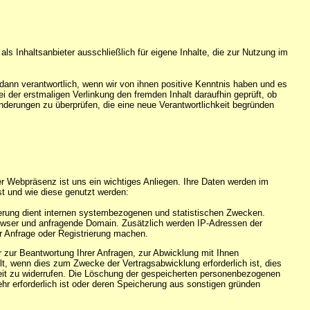
als Inhaltsanbieter ausschließlich für eigene Inhalte, die zur Nutzung im
r dann verantwortlich, wenn wir von ihnen positive Kenntnis haben und es
der erstmaligen Verlinkung den fremden Inhalt daraufhin geprüft, ob
eränderungen zu überprüfen, die eine neue Verantwortlichkeit begründen
r Webpräsenz ist uns ein wichtiges Anliegen. Ihre Daten werden im
t und wie diese genutzt werden:
icherung dient internen systembezogenen und statistischen Zwecken.
rowser und anfragende Domain. Zusätzlich werden IP-Adressen der
r Anfrage oder Registrierung machen.
zur Beantwortung Ihrer Anfragen, zur Abwicklung mit Ihnen
t, wenn dies zum Zwecke der Vertragsabwicklung erforderlich ist, dies
rzeit zu widerrufen. Die Löschung der gespeicherten personenbezogenen
ehr erforderlich ist oder deren Speicherung aus sonstigen gründen