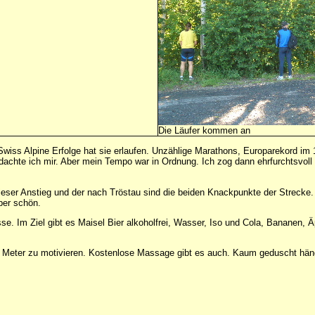
Die Läufer kommen an
und Swiss Alpine Erfolge hat sie erlaufen. Unzählige Marathons, Europarekord i
, dachte ich mir. Aber mein Tempo war in Ordnung. Ich zog dann ehrfurchtsvoll
er Anstieg und der nach Tröstau sind die beiden Knackpunkte der Strecke. A
aber schön.
se. Im Ziel gibt es Maisel Bier alkoholfrei, Wasser, Iso und Cola, Bananen, 
en Meter zu motivieren. Kostenlose Massage gibt es auch. Kaum geduscht häng