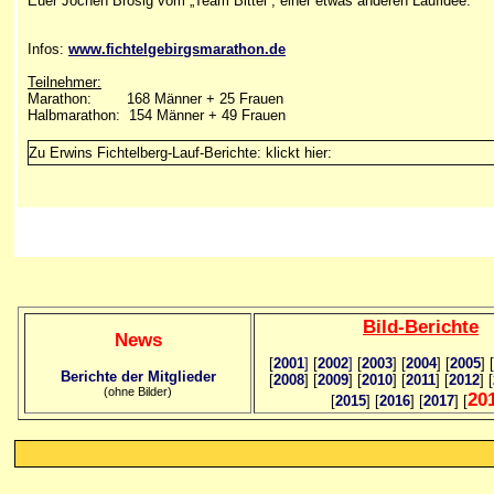
Euer Jochen Brosig
vom „Team Bittel“, einer etwas anderen Laufidee.
Infos:
www.fichtelgebirgsmarathon.de
Teilnehmer:
Marathon: 168 Männer + 25 Frauen
Halbmarathon: 154 Männer + 49 Frauen
Zu Erwins Fichtelberg-Lauf-Berichte: klickt hier:
Bild
-B
erichte
News
[
2001
]
[
2002
]
[
2003
] [
2004
] [
2005
] [
Berichte der Mitglieder
[
2008
] [
2009
] [
2010
] [
2011
] [
2012
] [
(ohne Bilder)
20
[
2015
] [
2016
] [
2017
] [