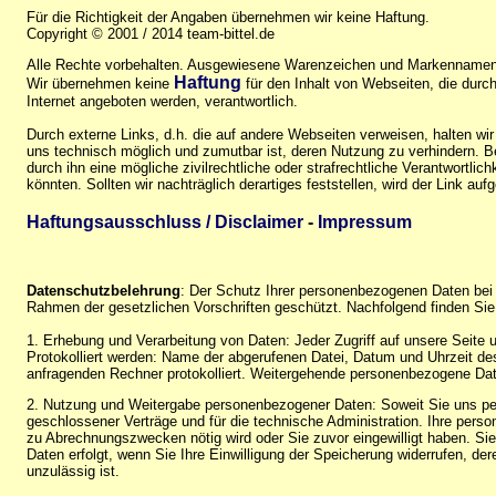
Für die Richtigkeit der Angaben übernehmen wir keine Haftung.
Copyright © 2001 / 2014 team-bittel.de
Alle Rechte vorbehalten. Ausgewiesene Warenzeichen und Markennamen 
Haftung
Wir übernehmen keine
für den Inhalt von Webseiten, die durch 
Internet angeboten werden, verantwortlich.
Durch externe Links, d.h. die auf andere Webseiten verweisen, halten wir
uns technisch möglich und zumutbar ist, deren Nutzung zu verhindern. Be
durch ihn eine mögliche zivilrechtliche oder strafrechtliche Verantwortlic
könnten. Sollten wir nachträglich derartiges feststellen, wird der Link auf
Haftungsausschluss / Disclaimer
-
Impressum
Datenschutzbelehrung
: Der Schutz Ihrer personenbezogenen Daten bei 
Rahmen der gesetzlichen Vorschriften geschützt. Nachfolgend finden Sie
1. Erhebung und Verarbeitung von Daten: Jeder Zugriff auf unsere Seite u
Protokolliert werden: Name der abgerufenen Datei, Datum und Uhrzeit d
anfragenden Rechner protokolliert. Weitergehende personenbezogene Date
2. Nutzung und Weitergabe personenbezogener Daten: Soweit Sie uns per
geschlossener Verträge und für die technische Administration. Ihre pers
zu Abrechnungszwecken nötig wird oder Sie zuvor eingewilligt haben. Sie 
Daten erfolgt, wenn Sie Ihre Einwilligung der Speicherung widerrufen, de
unzulässig ist.