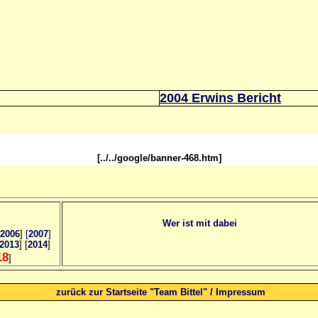
2004 Erwins Bericht
[../../google/banner-468.htm]
Wer ist mit dabei
2006
]
[
2007
]
2013
] [
2014
]
18
]
zurück zur Startseite "Team Bittel"
/
Impressum