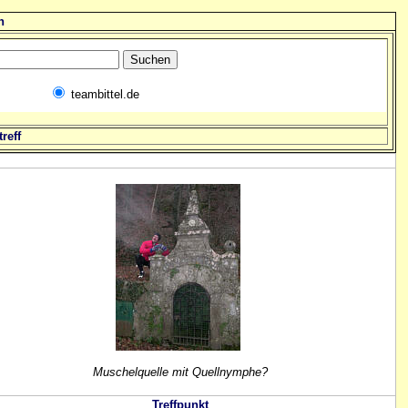
n
teambittel.de
reff
Muschelquelle mit Quellnymphe?
Treffpunkt