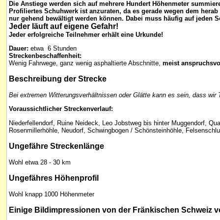
Die Anstiege werden sich auf mehrere Hundert Höhenmeter summier
Profiliertes Schuhwerk ist anzuraten, da es gerade wegen dem herab 
nur gehend bewältigt werden können. Dabei muss häufig auf jeden Sc
Jeder läuft auf eigene Gefahr!
Jeder erfolgreiche Teilnehmer erhält eine Urkunde!
Dauer:
etwa 6 Stunden
Streckenbeschaffenheit:
Wenig Fahrwege, ganz wenig asphaltierte Abschnitte,
meist anspruchsv
Beschreibung der
Strecke
Bei extremen Witterungsverhältnissen oder Glätte kann es sein, dass wir
Voraussichtlicher Streckenverlauf:
Niederfellendorf, Ruine Neideck, Leo Jobstweg bis hinter Muggendorf, Qua
Rosenmillerhöhle, Neudorf, Schwingbogen / Schönsteinhöhle, Felsenschlucht
Ungefähre
Streckenlänge
Wohl etwa 28 - 30 km
Ungefähres Höhenprofil
Wohl knapp 1000 Höhenmeter
Einige
Bildimpressionen
von der Fränkischen Schweiz vo