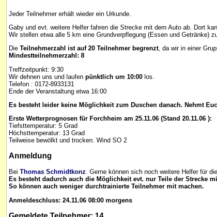
Jeder Teilnehmer erhält wieder ein Urkunde.
Gaby und evt. weitere Helfer fahren die Strecke mit dem Auto ab. Dort ka
Wir stellen etwa alle 5 km eine Grundverpflegung (Essen und Getränke) z
Die
Teilnehmerzahl ist auf 20 Teilnehmer begrenzt
, da wir in einer Gr
Mindestteilnehmerzahl: 8
Treffzeitpunkt: 9:30
Wir dehnen uns und laufen
pünktlich um 10:00
los.
Telefon : 0172-8933131
Ende der Veranstaltung etwa 16:00
Es besteht leider keine Möglichkeit zum Duschen danach. Nehmt Euch 
Erste Wetterprognosen für Forchheim am 25.11.06 (Stand 20.11.06 ):
Tiefsttemperatur: 5 Grad
Höchsttemperatur: 13 Grad
Teilweise bewölkt und trocken. Wind SO 2
Anmeldung
Bei
Thomas
Schmidtkonz
. Gerne können sich noch weitere Helfer für d
Es besteht dadurch auch die Möglichkeit evt. nur Teile der Strecke 
So können auch weniger durchtrainierte Teilnehmer mit machen.
Anmeldeschluss: 24.11.06 08:00 morgens
Gemeldete Teilnehmer: 14