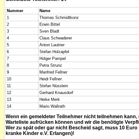
Nummer
Name
1
Thomas Schmidtkonz
2
Erwin Bittel
3
Sven Bladt
4
Claus Schwaderer
5
Anton Lautner
6
Stefan Holzapfel
7
Holger Pampel
8
Petra Strunz
9
Manfred Fellner
10
Heidi Fellner
11
Stefan Nüsslein
12
Gerhard Knausdorf
13
Heike Merk
14
Mario Wallrath
Wenn ein gemeldeter Teilnehmer nicht teilnehmen kann, 
Warteliste aufrücken können und wir die benötigte Verpf
Wer zu spät oder gar nicht Bescheid sagt, muss 10 Euro
kranke Kinder e.V. Erlangen)!