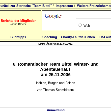
zurück zur Startseite "Team Bittel"
/
Impressum
/
Weitere Freizeittheme
Berichte der Mitglieder
(ohne Bilder)
Web
Buchtipps
Coaching
Charity-Laufen+Helfen
TB-Lauft
Letzte Änderung:
23.06.2011
6
. Romantischer Team Bittel Winter- und
Abenteuerlauf
am 25.11.2006
Höhlen, Burgen und Felsen
von Thomas Schmidtkonz
Anmeldung