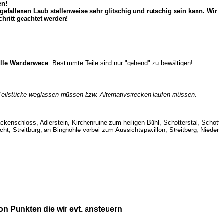
en!
gefallenen Laub stellenweise sehr glitschig und rutschig sein kann. Wi
hritt geachtet werden!
olle Wanderwege
. Bestimmte Teile sind nur "gehend" zu bewältigen!
 Teilstücke weglassen müssen bzw. Alternativstrecken laufen müssen.
ckenschloss, Adlerstein, Kirchenruine zum heiligen Bühl, Schotterstal, Scho
, Streitburg, an Binghöhle vorbei zum Aussichtspavillon, Streitberg, Niederf
n Punkten die wir evt. ansteuern