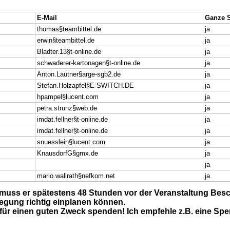
E-Mail
Ganze S
thomas§teambittel.de
ja
erwin§teambittel.de
ja
Bladter.13§t-online.de
ja
schwaderer-kartonagen§t-online.de
ja
Anton.Lautner§arge-sgb2.de
ja
Stefan.Holzapfel§E-SWITCH.DE
ja
hpampel§lucent.com
ja
petra.strunz§web.de
ja
imdat.fellner§t-online.de
ja
imdat.fellner§t-online.de
ja
snuesslein§lucent.com
ja
KnausdorfG§gmx.de
ja
ja
mario.wallrath§nefkom.net
ja
muss er spätestens 48 Stunden vor der Veranstaltung Besch
legung richtig einplanen können.
 für einen guten Zweck spenden! Ich empfehle z.B. eine Sp