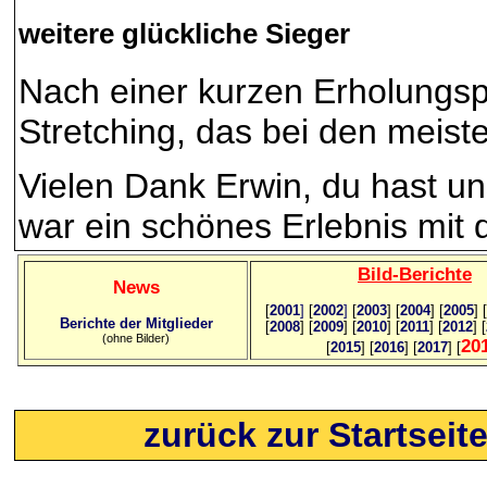
weitere glückliche Sieger
Nach einer kurzen Erholungsp
Stretching, das bei den meist
Vielen Dank Erwin, du hast uns
war ein schönes Erlebnis mit d
Bild
-B
erichte
News
[
2001
]
[
2002
]
[
2003
] [
2004
] [
2005
] [
Berichte der Mitglieder
[
2008
] [
2009
] [
2010
] [
2011
] [
2012
] [
(ohne Bilder)
20
[
2015
] [
2016
] [
2017
] [
zurück zur Startseit