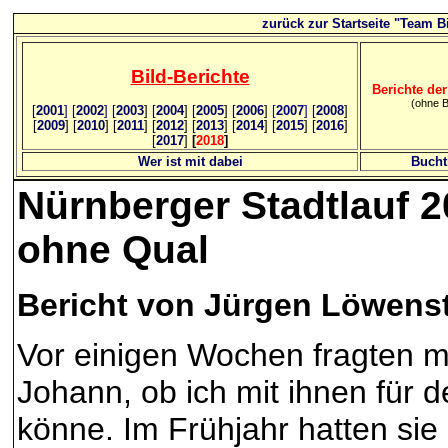
zurück zur Startseite "Team Bi
Bild
-B
erichte
Berichte der
(ohne B
[
2001
]
[
2002
]
[
2003
] [
2004
] [
2005
] [
2006
]
[
2007
]
[
2008
]
[
2009
] [
2010
] [
2011
] [
2012
] [
2013
] [
2014
] [
2015
] [
2016
]
[
2017
]
[
2018
]
Wer ist mit dabei
Bucht
Nürnberger Stadtlauf 20
ohne Qual
Bericht von Jürgen Löwens
Vor einigen Wochen fragten m
Johann, ob ich mit ihnen für d
könne. Im Frühjahr hatten sie