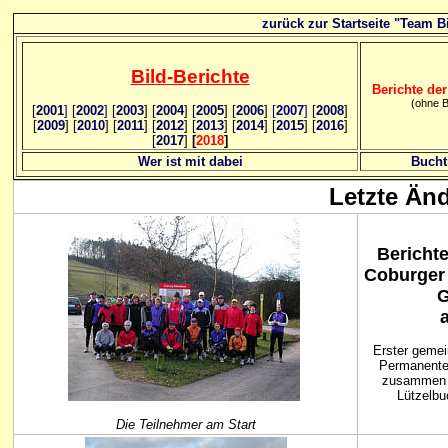
zurück zur Startseite "Team Bi
Bild
-B
erichte
Berichte der
(ohne B
[
2001
]
[
2002
]
[
2003
] [
2004
] [
2005
] [
2006
]
[
2007
]
[
2008
]
[
2009
] [
2010
] [
2011
] [
2012
] [
2013
] [
2014
] [
2015
] [
2016
]
[
2017
]
[
2018
]
Wer ist mit dabei
Bucht
Letzte Än
Berichte
Coburger
G
Erster gemei
Permanente
zusammen 
Lützelbu
Die Teilnehmer am Start