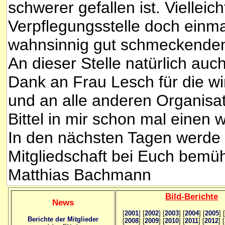
schwerer gefallen ist. Vielleich
Verpflegungsstelle doch einma
wahnsinnig gut schmeckenden 
An dieser Stelle natürlich au
Dank an Frau Lesch für die wi
und an alle anderen Organisat
Bittel in mir schon mal einen 
In den nächsten Tagen werde 
Mitgliedschaft bei Euch bemü
Matthias Bachmann
Bild
-B
erichte
News
[
2001
]
[
2002
]
[
2003
] [
2004
] [
2005
] [
Berichte der Mitglieder
[
2008
] [
2009
] [
2010
] [
2011
] [
2012
] [