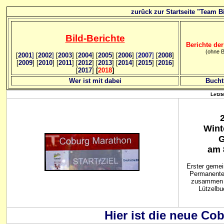
zurück zur Startseite "Team Bi
Bild
-B
erichte
Berichte der
(ohne B
[
2001
]
[
2002
]
[
2003
] [
2004
] [
2005
] [
2006
]
[
2007
]
[
2008
]
[
2009
] [
2010
] [
2011
] [
2012
] [
2013
] [
2014
] [
2015
] [
2016
]
[
2017
]
[
2018
]
Wer ist mit dabei
Bucht
Letzt
Wint
G
am 
Erster gemei
Permanente
zusammen 
Lützelbu
Hier ist die neue Co