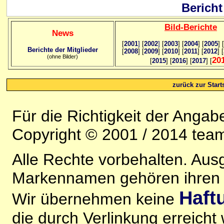
Bericht
Bild
-B
erichte
News
[
2001
]
[
2002
]
[
2003
] [
2004
] [
2005
] [
Berichte der Mitglieder
[
2008
] [
2009
] [
2010
] [
2011
] [
2012
] [
(ohne Bilder)
20
[
2015
] [
2016
] [
2017
] [
zurück zur Starts
Für die Richtigkeit der Anga
Copyright © 2001 / 2014 team
Alle Rechte vorbehalten. Au
Markennamen gehören ihren j
Haft
Wir übernehmen keine
die durch Verlinkung erreicht