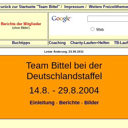
zurück zur Startseite "Team Bittel"
/
Impressum
/
Weitere Freizeittheme
Berichte der Mitglieder
(ohne Bilder)
Web
Buchtipps
Coaching
Charity-Laufen+Helfen
TB-Lauft
Letzte Änderung:
23.06.2011
Team Bittel bei der
Deutschlandstaffel
14.8. - 29.8.2004
Einleitung
-
Berichte
-
Bilder