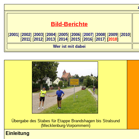
Bild
-B
erichte
[
2001
]
[
2002
]
[
2003
] [
2004
] [
2005
] [
2006
]
[
2007
]
[
2008
] [
2009
] [
2010
]
[
2011
] [
2012
] [
2013
] [
2014
] [
2015
] [
2016
] [
2017
]
[
2018
]
Wer ist mit dabei
Übergabe des Stabes für Etappe Brandshagen bis Stralsund
(Mecklenburg-Vorpommern)
Einleitung