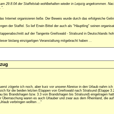
 am 29.8.04 der Staffelstab wohlbehalten wieder in Leipzig angekommen. Nach
."
.
das Internet organisieren ließe. Der Beweis wurde durch das erfolgreiche Geli
ngen der Staffel. So lief Erwin Bittel der auch als "Häuptling" seinen organis
Etappenabschnitt auf der Tangente Greifswald - Stralsund in Deutschlands ho
ieser bislang einzigartigen Veranstaltung mitgebracht haben ...
zug
 Zuerst zögerte ich noch, aber kurz vor unserer Abreise in den Urlaub nahm ic
sich für die beiden letzten Etappen von Greifswald nach Stralsund (Etappe 3.2
u bis Brandshagen bzw. 3.3 von Brandshagen bis Stralsund) eingetragen hatt
r Überraschung waren es auch Urlauber und zwar aus dem Rheinland, die auf
Urlaub verbringen wollten ..."