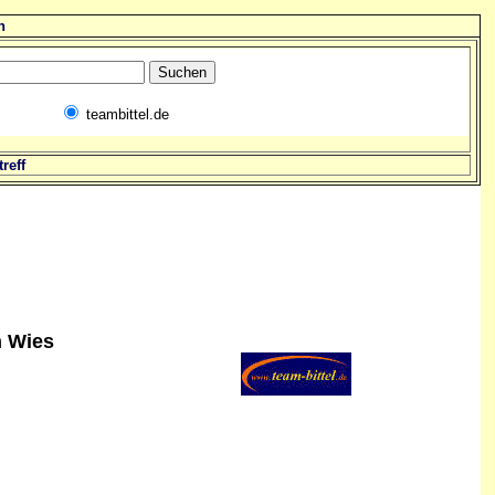
n
teambittel.de
reff
h Wies