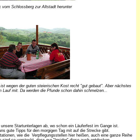
k vom Schlossberg zur Altstadt herunter
st wegen der guten steierischen Kost recht "gut gebaut". Aber nächstes
m Lauf mit. Da werden die Pfunde schon dahin schmelzen...
unsere Startunterlagen ab, wo schon ein Läuferfest im Gange ist.
uns gute Tipps für den morgigen Tag mit auf die Strecke gibt.
stationen, wie die Verpflegungsstellen hier heißen, auch eine ganze Reihe
e sind so versteckt, dass nur "Insider" diese auch entdecken...