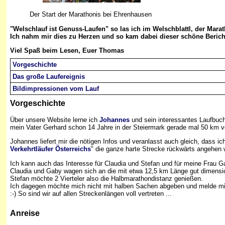
Der Start der Marathonis bei Ehrenhausen
"Welschlauf ist Genuss-Laufen" so las ich im Welschblattl, der Marath
Ich nahm mir dies zu Herzen und so kam dabei dieser schöne Bericht
Viel Spaß beim Lesen, Euer Thomas
Vorgeschichte
Das große Laufereignis
Bildimpressionen vom Lauf
Vorgeschichte
Über unsere Website lerne ich
Johannes
und sein interessantes Laufbuch
mein Vater Gerhard schon 14 Jahre in der Steiermark gerade mal 50 km vo
Johannes liefert mir die nötigen Infos und veranlasst auch gleich, dass ic
Verkehrtläufer Österreichs
" die ganze harte Strecke rückwärts angehen w
Ich kann auch das Interesse für Claudia und Stefan und für meine Frau G
Claudia und Gaby wagen sich an die mit etwa 12,5 km Länge gut dimensio
Stefan möchte 2 Vierteler also die Halbmarathondistanz genießen.
Ich dagegen möchte mich nicht mit halben Sachen abgeben und melde mic
:-) So sind wir auf allen Streckenlängen voll vertreten ...
Anreise