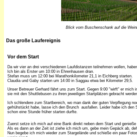
Blick vom Buschenschank auf die Wein
Das große Laufereignis
Vor dem Start
Da wir vier an drei verschiedenen Laufdistanzen teilnehmen wollen, haben
Ich bin als Erster um 10:00 in Ehrenhausen dran.
Stefan muss um 12:00 bei Marathonkilometer 21,1 in Eichberg starten.
Claudia und Gaby starten um 14:00 in Saggau etwa bei Kilometer 29,5.
Unser Betreuer Gerhard fährt uns zum Start. Gegen 9:00 "wirft" er mich 
sie mit den Shuttlebusen zu ihren jeweiligen Startplätzen gebracht werde
Ich schlendere zum Startbereich, wo man dank der guten Verpflegung no
gefrühstückt habe, lasse ich den Brunch ausfallen. Leider habe ich den
schon eine Stunde früher starten durfte.
Zuerst setze ich mich auf eine Bank direkt neben dem Start und genieße
Als es dann an der Zeit ist ziehe ich mich um, gebe mein Gepäck ab, de
Nun begebe ich mich wieder zum Stargelände und schieße ein paar Fotos.