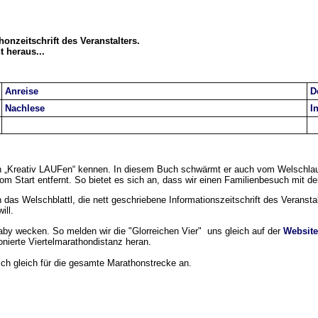
onzeitschrift des Veranstalters.
 heraus...
Anreise
D
Nachlese
I
 „Kreativ LAUFen“ kennen. In diesem Buch schwärmt er auch vom Welschlauf un
m Start entfernt. So bietet es sich an, dass wir einen Familienbesuch mit 
h das Welschblattl, die nett geschriebene Informationszeitschrift des Veransta
ill.
aby wecken. So melden wir die "Glorreichen Vier" uns gleich auf der
Website
nierte Viertelmarathondistanz heran.
h gleich für die gesamte Marathonstrecke an.