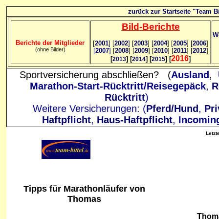
zurück zur Startseite "Team Bi
Bild
-B
erichte
We
Berichte der Mitglieder
[
2001
]
[
2002
]
[
2003
] [
2004
] [
2005
] [
2006
]
(ohne Bilder)
[
2007
]
[
2008
] [
2009
] [
2010
] [
2011
] [
2012
]
2016
[
] [
] [
] [
]
2013
2014
2015
Sportversicherung abschließen? (
Ausland
,
Marathon-Start-Rücktritt/Reisegepäck
,
R
Rücktritt
)
Weitere Versicherungen: (
Pferd/Hund
,
Pri
Haftpflicht
,
Haus-Haftpflicht
,
Incomin
Letzt
Tipps für Marathonläufer von
Thomas
Thom