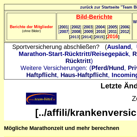
zurück zur Startseite "Team Bi
Bild
-B
erichte
We
Berichte der Mitglieder
[
2001
]
[
2002
]
[
2003
] [
2004
] [
2005
] [
2006
]
(ohne Bilder)
[
2007
]
[
2008
] [
2009
] [
2010
] [
2011
] [
2012
]
2016
[
] [
] [
] [
]
2013
2014
2015
Sportversicherung abschließen? (
Ausland
,
Marathon-Start-Rücktritt/Reisegepäck
,
R
Rücktritt
)
Weitere Versicherungen: (
Pferd/Hund
,
Pri
Haftpflicht
,
Haus-Haftpflicht
,
Incomin
Letzte Än
Z
[../affili/krankenver
Mögliche Marathonzeit und mehr berechnen