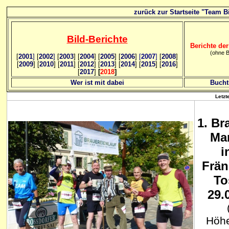
zurück zur Startseite "Team Bi
Bild
-B
erichte
Berichte der
(ohne B
[
2001
]
[
2002
]
[
2003
] [
2004
] [
2005
] [
2006
]
[
2007
]
[
2008
]
[
2009
] [
2010
] [
2011
] [
2012
] [
2013
] [
2014
] [
2015
] [
2016
]
[
2017
]
[
2018
]
Wer ist mit dabei
Bucht
Letzt
1
. Br
Ma
i
Frän
To
29.
Höhe