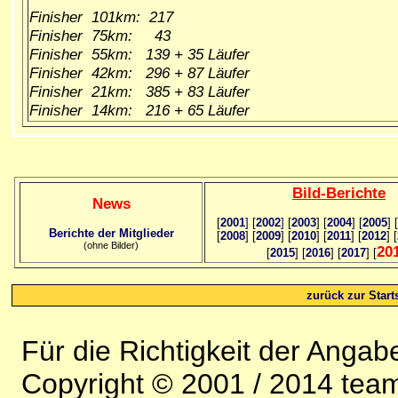
Finisher 101km: 217
Finisher 75km: 43
Finisher 55km: 139 + 35 Läufer
Finisher 42km: 296 + 87 Läufer
Finisher 21km: 385 + 83 Läufer
Finisher 14km: 216 + 65 Läufer
Bild
-B
erichte
News
[
2001
]
[
2002
]
[
2003
] [
2004
] [
2005
] [
Berichte der Mitglieder
[
2008
] [
2009
] [
2010
] [
2011
] [
2012
] [
(ohne Bilder)
20
[
2015
] [
2016
] [
2017
] [
zurück zur Starts
Für die Richtigkeit der Anga
Copyright © 2001 / 2014 team