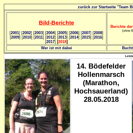
zurück zur Startseite "Team Bi
Bild
-B
erichte
Berichte der
(ohne B
[
2001
]
[
2002
]
[
2003
] [
2004
] [
2005
] [
2006
]
[
2007
]
[
2008
]
[
2009
] [
2010
] [
2011
] [
2012
] [
2013
] [
2014
] [
2015
] [
2016
]
[
2017
]
[
2018
]
Wer ist mit dabei
Bucht
Letzt
14. Bödefelder
Hollenmarsch
(Marathon,
Hochsauerland)
28.05.2018