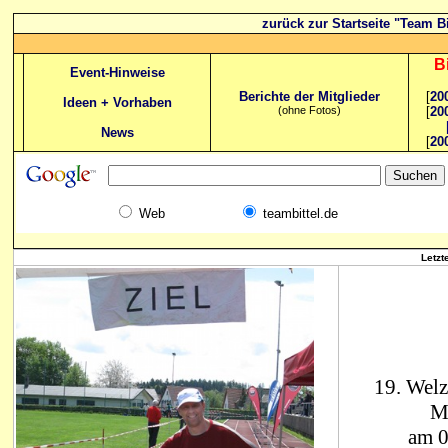
zurück zur Startseite "Team Bi
B
Event-Hinweise
Berichte der Mitglieder
[
20
Ideen + Vorhaben
(ohne Fotos)
[
20
News
[
20
Web
teambittel.de
Letzt
19. Wel
M
am 0