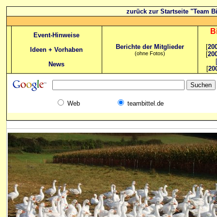
zurück zur Startseite "Team Bi
B
Event-Hinweise
Berichte der Mitglieder
[
20
Ideen + Vorhaben
(ohne Fotos)
[
20
News
[
20
Web
teambittel.de