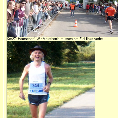
Km27: Haarscharf: Wir Marathonis müssen am Ziel links vorbei...