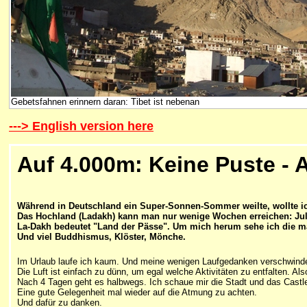
Gebetsfahnen erinnern daran: Tibet ist nebenan
---> English version here
Auf 4.000m: Keine Puste - 
Während in Deutschland ein Super-Sonnen-Sommer weilte, wollte ich
Das Hochland (Ladakh) kann man nur wenige Wochen erreichen: Jul
La-Dakh bedeutet "Land der Pässe". Um mich herum sehe ich die m
Und viel Buddhismus, Klöster, Mönche.
Im Urlaub laufe ich kaum. Und meine wenigen Laufgedanken verschwinden
Die Luft ist einfach zu dünn, um egal welche Aktivitäten zu entfalten. A
Nach 4 Tagen geht es halbwegs. Ich schaue mir die Stadt und das Castl
Eine gute Gelegenheit mal wieder auf die Atmung zu achten.
Und dafür zu danken.