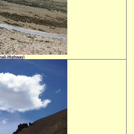
nali-Highway
).