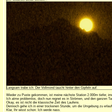
Langsam trabe ich: Der Vollmond taucht hinter den Gipfeln auf.
Wieder zu Puste gekommen, ist meine nächste Station 2.000m tiefer, i
Ich atme problemlos, doch nun regnet es in Strömen, und den ganzen Ta
Okay, es ist nicht die klassische Zeit des Laufens.
Dennoch gehe ich in einer trockenen Stunde, um die Umgebung zu erlauf
Klar, Ihr wisst schon: Ich werde nass.