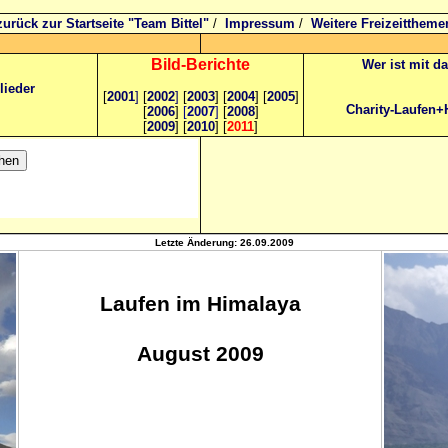
zurück zur Startseite "Team Bittel"
/
Impressum
/
Weitere Freizeittheme
Bild
-B
erichte
Wer ist mit d
lieder
[
2001
]
[
2002
]
[
2003
] [
2004
] [
2005
]
Charity-Laufen+
[
2006
]
[
2007
]
[
2008
]
[
2009
] [
2010
] [
2011
]
Letzte Änderung:
26.09.2009
Laufen im Himalaya
August 2009