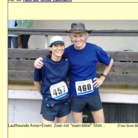
Lauffreunde Anne+Erwin: Zwei mit "team-bittel"-Shirt...
(Foto Sven Bl