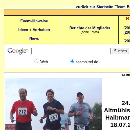
zurück zur Startseite "Team Bi
B
Event-Hinweise
Berichte der Mitglieder
[
20
Ideen + Vorhaben
(ohne Fotos)
[
20
News
[
20
Web
teambittel.de
Letzt
24
Altmühls
Halbmar
18.07.