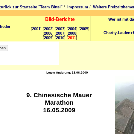
zurück zur Startseite "Team Bittel"
/
Impressum
/
Weitere Freizeittheme
Bild
-B
erichte
Wer ist mit d
lieder
[
2001
]
[
2002
]
[
2003
] [
2004
] [
2005
]
Charity-Laufen+
[
2006
]
[
2007
]
[
2008
]
[
2009
] [
2010
] [
2011
]
Letzte Änderung:
13.06.2009
9. Chinesische Mauer
Marathon
16.05.2009