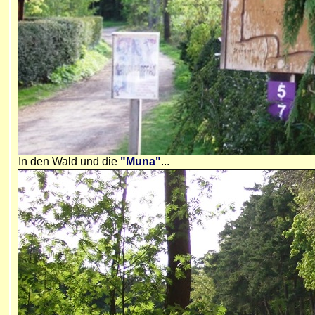
In den Wald und die
"Muna"
...