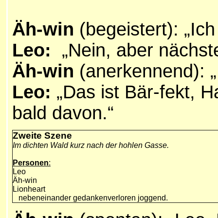
Äh-win
(begeistert): „I
Leo:
„Nein, aber nächste
Äh-win
(anerkennend): „D
Leo:
„Das ist Bär-fekt, Ha
bald davon.“
Zweite Szene
Im dichten Wald kurz nach der hohlen Gasse.
Personen
:
Leo
Äh-win
Lionheart
nebeneinander gedankenverloren joggend.