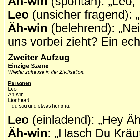
Äh-win
(spontan): „Leo,
Leo
(unsicher fragend): 
Äh-win
(belehrend): „N
uns vorbei zieht? Ein ech
Zweiter Aufzug
Einzige Szene
Wieder zuhause in der Zivilisation.
Personen
:
Leo
Äh-win
Lionheart
durstig und etwas hungrig.
Leo
(einladend): „Hey Äh
Äh-win
: „Hasch Du Kräu