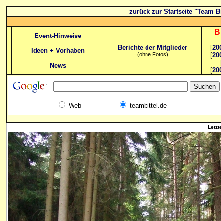
zurück zur Startseite "Team Bi
B
Event-Hinweise
Berichte der Mitglieder
[
20
Ideen + Vorhaben
(ohne Fotos)
[
20
News
[
20
Web
teambittel.de
Letzt