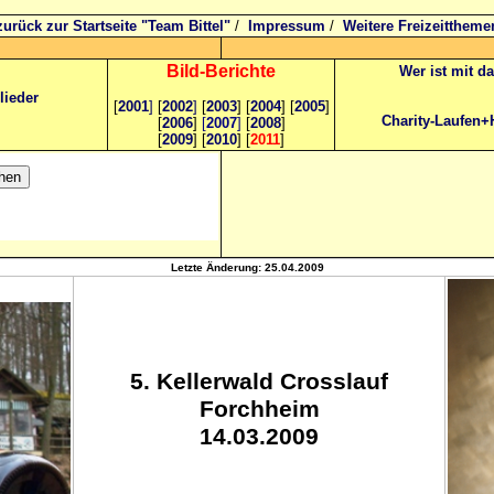
zurück zur Startseite "Team Bittel"
/
Impressum
/
Weitere Freizeittheme
Bild
-B
erichte
Wer ist mit d
lieder
[
2001
]
[
2002
]
[
2003
] [
2004
] [
2005
]
Charity-Laufen+
[
2006
]
[
2007
]
[
2008
]
[
2009
] [
2010
] [
2011
]
Letzte Änderung:
25.04.2009
5. Kellerwald Crosslauf
Forchheim
14.03.2009