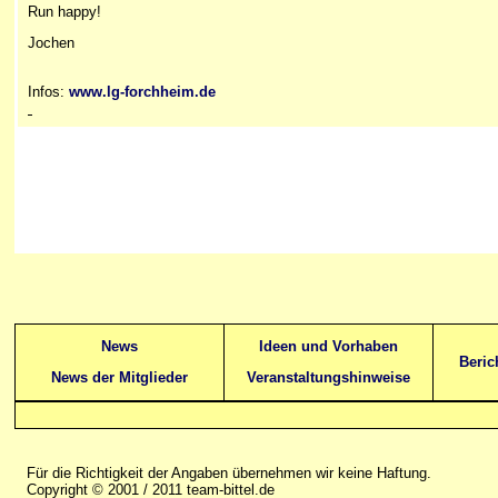
Run ha
ppy!
Jochen
Infos:
www.lg-forchheim.de
News
Ideen und Vorhaben
Beric
News der Mitglieder
Veranstaltungshinweise
Für die Richtigkeit der Angaben übernehmen wir keine Haftung.
Copyright © 2001 / 2011 team-bittel.de