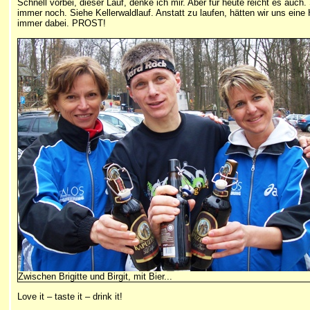
Schnell vorbei, dieser Lauf, denke ich mir. Aber für heute reicht es auch
immer noch. Siehe Kellerwaldlauf. Anstatt zu laufen, hätten wir uns eine 
immer dabei. PROST!
Zwischen Brigitte und Birgit, mit Bier...
Love it – taste it – drink it!