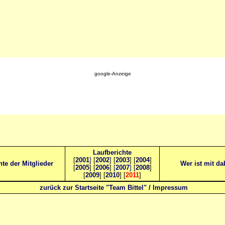
google-Anzeige
Laufberichte
[
2001
]
[
2002
]
[
2003
] [
2004
]
hte der Mitglieder
Wer ist mit da
[
2005
] [
2006
]
[
2007
]
[
2008
]
[
2009
] [
2010
] [
2011
]
zurück zur Startseite "Team Bittel"
/
Impressum