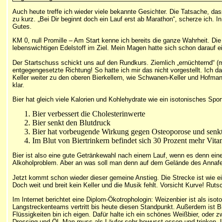
Auch heute treffe ich wieder viele bekannte Gesichter. Die Tatsache, d
zu kurz. „Bei Dir beginnt doch ein Lauf erst ab Marathon“, scherze ich. I
Gutes.
KM 0, null Promille – Am Start kenne ich bereits die ganze Wahrheit. Die 
lebenswichtigen Edelstoff im Ziel. Mein Magen hatte sich schon darauf ein
Der Startschuss schickt uns auf den Rundkurs. Ziemlich „ernüchternd“ (m
entgegengesetzte Richtung! So hatte ich mir das nicht vorgestellt. Ich 
Keller weiter zu den oberen Bierkellern, wie Schwanen-Keller und Hofman
klar.
Bier hat gleich viele Kalorien und Kohlehydrate wie ein isotonisches Sport
Bier verbessert die Cholesterinwerte
Bier senkt den Blutdruck
Bier hat vorbeugende Wirkung gegen Osteoporose und senkt
Im Blut von Biertrinkern befindet sich 30 Prozent mehr Vit
Bier ist also eine gute Getränkewahl nach einem Lauf, wenn es denn eines 
Alkoholproblem. Aber an was soll man denn auf dem Gelände des Annaf
Jetzt kommt schon wieder dieser gemeine Anstieg. Die Strecke ist wie e
Doch weit und breit kein Keller und die Musik fehlt. Vorsicht Kurve! Rut
Im Internet berichtet eine Diplom-Ökotrophologin: Weizenbier ist als is
Langstreckenteams vertritt bis heute diesen Standpunkt. Außerdem ist B
Flüssigkeiten bin ich eigen. Dafür halte ich ein schönes Weißbier, oder 
Dressing und Öl. Man muss als Läufer sehr bewusst essen und trinken. Un