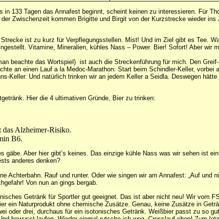
ass in 133 Tagen das Annafest beginnt, scheint keinen zu interessieren. Für
n der Zwischenzeit kommen Brigitte und Birgit von der Kurzstrecke wieder ins 
Strecke ist zu kurz für Verpflegungsstellen. Mist! Und im Ziel gibt es Tee. Wa
gestellt. Vitamine, Mineralien, kühles Nass – Power. Bier! Sofort! Aber wir m
an beachte das Wortspiel) ist auch die Streckenführung für mich. Den Greif-Ke
dachte an einen Lauf a la Medoc-Marathon: Start beim Schindler-Keller, vorb
ns-Keller. Und natürlich trinken wir an jedem Keller a Seidla. Deswegen hät
getränk. Hier die 4 ultimativen Gründe, Bier zu trinken:
 das Alzheimer-Risiko.
amin B6.
gäbe. Aber hier gibt’s keines. Das einzige kühle Nass was wir sehen ist ein k
ests anderes denken?
ine Achterbahn. Rauf und runter. Oder wie singen wir am Annafest: „Auf und 
schgefahr! Von nun an gings bergab.
otonisches Getränk für Sportler gut geeignet. Das ist aber nicht neu! Wir v
ier ein Naturprodukt ohne chemische Zusätze. Genau, keine Zusätze in Geträ
zwei oder drei, durchaus für ein isotonisches Getränk. Weißbier passt zu so g
d bewusst laufen. Wieder einmal rutsche ich weg. Crosslauf eben! Zum letzte