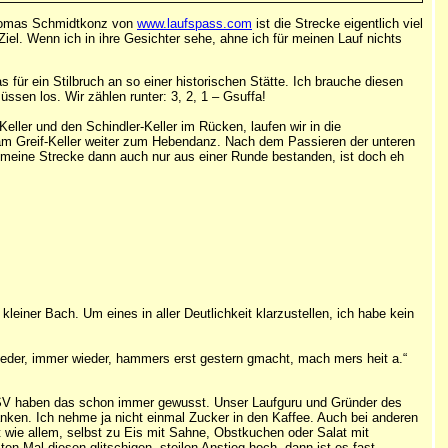
 Thomas Schmidtkonz von
www.laufspass.com
ist die Strecke eigentlich viel
Ziel. Wenn ich in ihre Gesichter sehe, ahne ich für meinen Lauf nichts
s für ein Stilbruch an so einer historischen Stätte. Ich brauche diesen
üssen los. Wir zählen runter: 3, 2, 1 – Gsuffa!
ller und den Schindler-Keller im Rücken, laufen wir in die
ei am Greif-Keller weiter zum Hebendanz. Nach dem Passieren der unteren
te meine Strecke dann auch nur aus einer Runde bestanden, ist doch eh
leiner Bach. Um eines in aller Deutlichkeit klarzustellen, ich habe kein
nieder, immer wieder, hammers erst gestern gmacht, mach mers heit a.“
om FSV haben das schon immer gewusst. Unser Laufguru und Gründer des
nken. Ich nehme ja nicht einmal Zucker in den Kaffee. Auch bei anderen
ut wie allem, selbst zu Eis mit Sahne, Obstkuchen oder Salat mit
n Mal diesen glitschigen, steilen Anstieg hoch, dann ist es fast