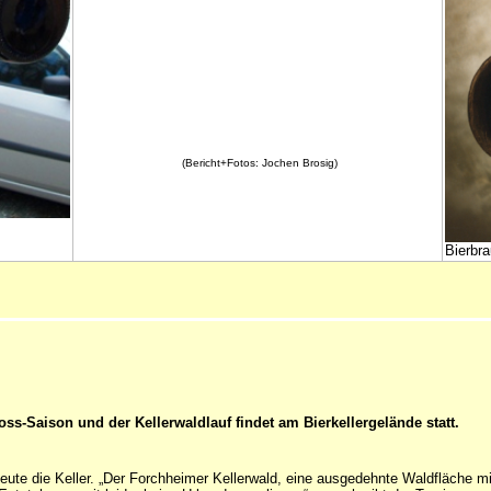
(Bericht+Fotos: Jochen Brosig)
Bierbra
s-Saison und der Kellerwaldlauf findet am Bierkellergelände statt.
eute die Keller. „Der Forchheimer Kellerwald, eine ausgedehnte Waldfläche m