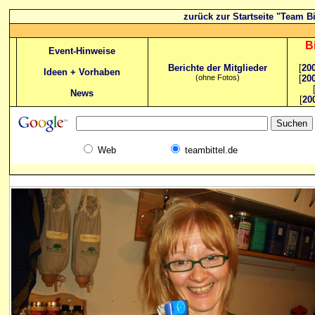
zurück zur Startseite "Team Bi
B
Event-Hinweise
Berichte der Mitglieder
[
20
Ideen + Vorhaben
(ohne Fotos)
[
20
News
[
20
Web
teambittel.de