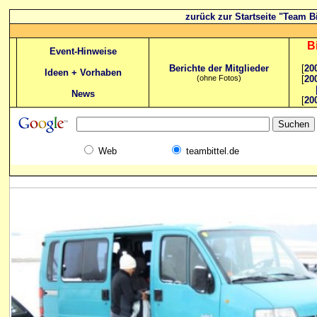
zurück zur Startseite "Team Bi
B
Event-Hinweise
Berichte der Mitglieder
[
20
Ideen + Vorhaben
(ohne Fotos)
[
20
News
[
20
Web
teambittel.de