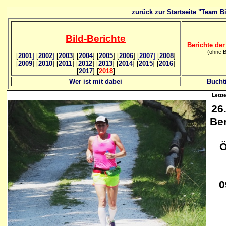
zurück zur Startseite "Team Bi
Bild
-B
erichte
Berichte der
(ohne B
[
2001
]
[
2002
]
[
2003
] [
2004
] [
2005
] [
2006
]
[
2007
]
[
2008
]
[
2009
] [
2010
] [
2011
] [
2012
] [
2013
] [
2014
] [
2015
] [
2016
]
[
2017
]
[
2018
]
Wer ist mit dabei
Bucht
Letzt
26
Be
Ö
0