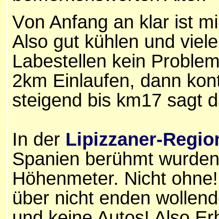
V
on Anfang an klar ist mi
Also gut kühlen und viel
Labestellen kein Problem 
2km
Einlaufen, dann kon
steigend
bis km1
7 sagt d
In der
Lipizzaner-Regio
Spanien berühmt wurden,
Höhenmeter. Nicht ohne!
über nicht enden wollen
und keine Autos! Also Er