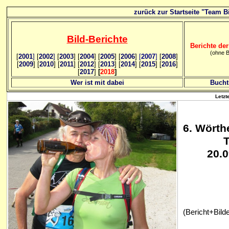
zurück zur Startseite "Team Bi
Bild
-B
erichte
Berichte der
(ohne B
[
2001
]
[
2002
]
[
2003
] [
2004
] [
2005
] [
2006
]
[
2007
]
[
2008
]
[
2009
] [
2010
] [
2011
] [
2012
] [
2013
] [
2014
] [
2015
] [
2016
]
[
2017
]
[
2018
]
Wer ist mit dabei
Bucht
Letzt
6
. Wörth
T
20.0
(Bericht+Bilder