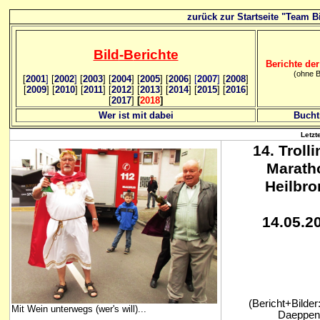
zurück zur Startseite "Team Bi
Bild
-B
erichte
Berichte der
(ohne B
[
2001
]
[
2002
]
[
2003
] [
2004
] [
2005
] [
2006
]
[
2007
]
[
2008
]
[
2009
] [
2010
] [
2011
] [
2012
] [
2013
] [
2014
] [
2015
] [
2016
]
[
2017
]
[
2018
]
Wer ist mit dabei
Bucht
Letzt
14
. Troll
Marath
Heilbro
14.05.2
(Bericht+Bilder
Mit Wein unterwegs (wer's will)...
Daeppen