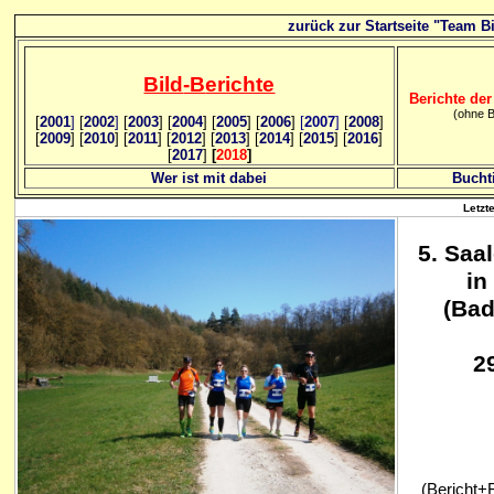
zurück zur Startseite "Team Bi
Bild
-B
erichte
Berichte der
(ohne B
[
2001
]
[
2002
]
[
2003
] [
2004
] [
2005
] [
2006
]
[
2007
]
[
2008
]
[
2009
] [
2010
] [
2011
] [
2012
] [
2013
] [
2014
] [
2015
] [
2016
]
[
2017
]
[
2018
]
Wer ist mit dabei
Bucht
Letzt
5
. Saa
in
(Bad
2
(Bericht+F