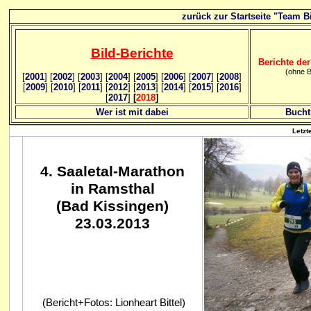
zurück zur Startseite "Team Bi
Bild
-B
erichte
Berichte der
(ohne B
[
2001
]
[
2002
]
[
2003
] [
2004
] [
2005
] [
2006
]
[
2007
]
[
2008
]
[
2009
] [
2010
] [
2011
] [
2012
] [
2013
] [
2014
] [
2015
] [
2016
]
[
2017
]
[
2018
]
Wer ist mit dabei
Bucht
Letzt
4
. Saaletal-Marathon
in Ramsthal
(Bad Kissingen)
23.03.2013
(Bericht+Fotos: Lionheart Bittel)