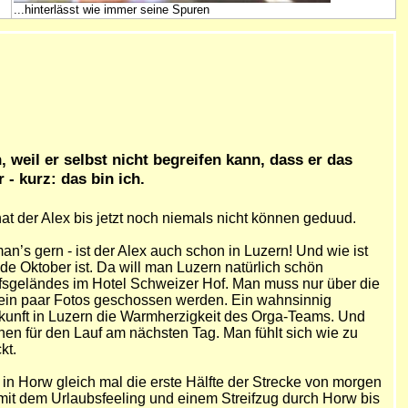
...hinterlässt wie immer seine Spuren
n, weil er selbst nicht begreifen kann, dass er das
- kurz: das bin ich.
hat der Alex bis jetzt noch niemals nicht können geduud.
an’s gern - ist der Alex auch schon in Luzern!
Und wie ist
e Oktober ist. Da will man Luzern natürlich schön
fsgeländes im Hotel Schweizer Hof. Man muss nur über die
 ein paar Fotos geschossen werden. Ein wahnsinnig
nkunft in Luzern die Warmherzigkeit des Orga-Teams. Und
en für den Lauf am nächsten Tag. Man fühlt sich wie zu
kt.
n Horw gleich mal die erste Hälfte der Strecke von morgen
mit dem Urlaubsfeeling und einem Streifzug durch Horw bis