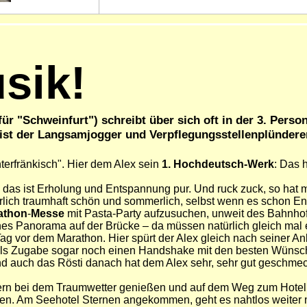
sik!
für "Schweinfurt")
schreibt über sich oft in der 3. Perso
ist der Langsamjogger und Verpflegungsstellenplünderer 
terfränkisch". Hier dem Alex sein
1. Hochdeutsch-Werk
: Das 
, das ist Erholung und Entspannung pur.
Und ruck zuck, so hat m
rlich traumhaft schön und sommerlich, selbst wenn es schon End
athon
-
Messe
mit Pasta-Party aufzusuchen, unweit des Bahnho
ches Panorama auf der Brücke – da müssen natürlich gleich mal
ag vor dem Marathon. Hier spürt der Alex gleich nach seiner A
nd als Zugabe sogar noch einen Handshake mit den besten Wünsch
d auch das Rösti danach hat dem Alex sehr, sehr gut geschmec
ern bei dem Traumwetter genießen und auf dem Weg zum Hotel i
sehen. Am Seehotel Sternen angekommen, geht es nahtlos weiter 