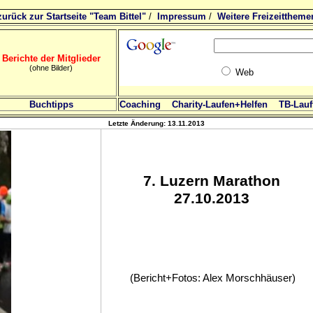
zurück zur Startseite "Team Bittel"
/
Impressum
/
Weitere Freizeittheme
Berichte der Mitglieder
(ohne Bilder)
Web
Buchtipps
Coaching
Charity-Laufen+Helfen
TB-Lauft
Letzte Änderung:
13.11.2013
7
. Luzern Marathon
27.10.2013
(Bericht+Fotos: Alex Morschhäuser)