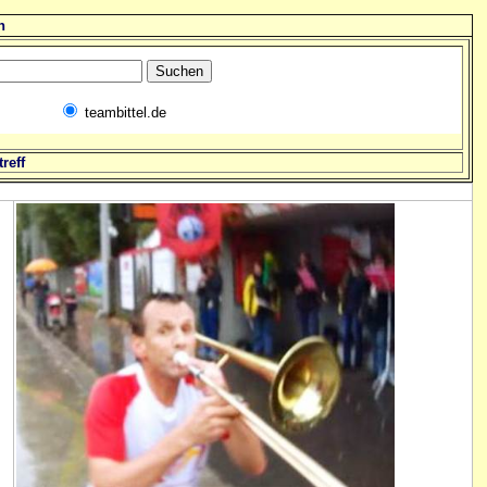
n
teambittel.de
reff