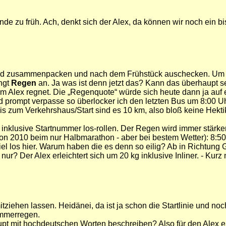
e zu früh. Ach, denkt sich der Alex, da können wir noch ein bi
n und zusammenpacken und nach dem Frühstück auschecken. Um 7
ängt
Regen
an. Ja was ist denn jetzt das? Kann das überhaupt s
om Alex regnet. Die „Regenquote“ würde sich heute dann ja auf 
 prompt verpasse so überlocker ich den letzten Bus um 8:00 Uhr
s zum Verkehrshaus/Start sind es 10 km, also bloß keine Hekti
 inklusive Startnummer los-rollen. Der Regen wird immer stärker
 2010 beim nur Halbmarathon - aber bei bestem Wetter): 8:50 
iel los hier. Warum haben die es denn so eilig? Ab in Richtung 
Der Alex erleichtert sich um 20 kg inklusive Inliner. - Kurz na
ziehen lassen. Heidänei, da ist ja schon die Startlinie und noch
ommerregen.
pt mit hochdeutschen Worten beschreiben? Also für den Alex e