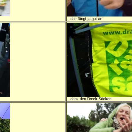
...das fängt ja gut an
...dank den Dreck-Säcken