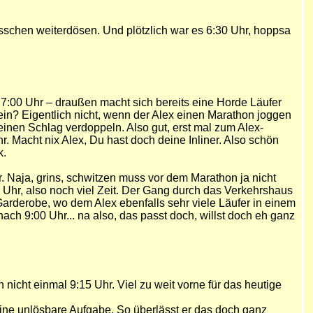
sschen weiterdösen. Und plötzlich war es 6:30 Uhr, hoppsa
:00 Uhr – draußen macht sich bereits eine Horde Läufer
ein? Eigentlich nicht, wenn der Alex einen Marathon joggen
einen Schlag verdoppeln. Also gut, erst mal zum Alex-
. Macht nix Alex, Du hast doch deine Inliner. Also schön
k.
. Naja, grins, schwitzen muss vor dem Marathon ja nicht
Uhr, also noch viel Zeit. Der Gang durch das Verkehrshaus
Garderobe, wo dem Alex ebenfalls sehr viele Läufer in einem
ch 9:00 Uhr... na also, das passt doch, willst doch eh ganz
 nicht einmal 9:15 Uhr. Viel zu weit vorne für das heutige
ine unlösbare Aufgabe. So überlässt er das doch ganz