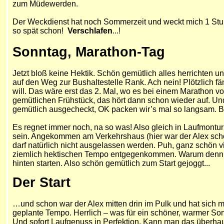
zum Müdewerden.
Der Weckdienst hat noch Sommerzeit und weckt mich 1 Stund
so spät schon!
Verschlafen
...!
Sonntag, Marathon-Tag
Jetzt bloß keine Hektik. Schön gemütlich alles herrichte
auf den Weg zur Bushaltestelle Rank. Ach nein! Plötzlich f
will. Das wäre erst das 2. Mal, wo es bei einem Marathon v
gemütlichen Frühstück, das hört dann schon wieder auf. Und
gemütlich ausgecheckt, OK packen wir’s mal so langsam. Bi
Es regnet immer noch, na so was! Also gleich in Laufmontur
sein. Angekommen am Verkehrshaus (hier war der Alex schon
darf natürlich nicht ausgelassen werden. Puh, ganz schön v
ziemlich hektischen Tempo entgegenkommen. Warum denn nur? 
hinten starten. Also schön gemütlich zum Start gejoggt...
Der Start
…und schon war der Alex mitten drin im Pulk und hat sich mit
geplante Tempo. Herrlich – was für ein schöner, warmer S
Und sofort Laufgenuss in Perfektion. Kann man das überhau