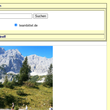
n
teambittel.de
reff