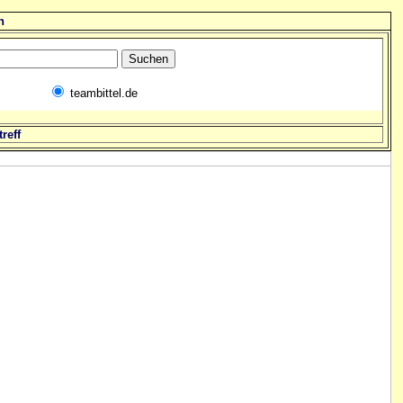
n
teambittel.de
reff