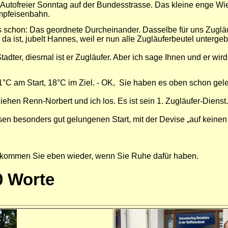
utofreier Sonntag auf der Bundesstrasse. Das kleine enge Wies
mpfeisenbahn.
s schon: Das geordnete Durcheinander. Dasselbe für uns Zugläu
a ist, jubelt Hannes, weil er nun alle Zugläuferbeutel untergeb
adter, diesmal ist er Zugläufer. Aber ich sage Ihnen und er wir
11°C am Start, 18°C im Ziel. - OK, Sie haben es oben schon gel
iehen Renn-Norbert und ich los. Es ist sein 1. Zugläufer-Dienst
n besonders gut gelungenen Start, mit der Devise „auf keinen Fa
, kommen Sie eben wieder, wenn Sie Ruhe dafür haben.
0 Worte