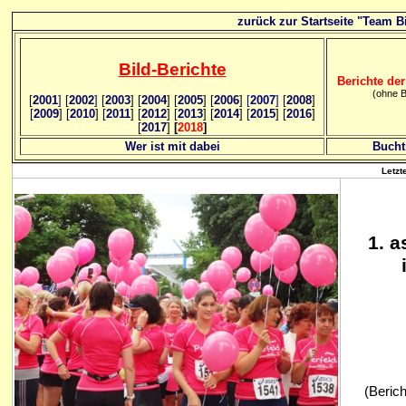
zurück zur Startseite "Team Bi
Bild
-B
erichte
Berichte der
(ohne B
[
2001
]
[
2002
]
[
2003
] [
2004
] [
2005
] [
2006
]
[
2007
]
[
2008
]
[
2009
] [
2010
] [
2011
] [
2012
] [
2013
] [
2014
] [
2015
] [
2016
]
[
2017
]
[
2018
]
Wer ist mit dabei
Bucht
Letzt
1
. 
(Berich