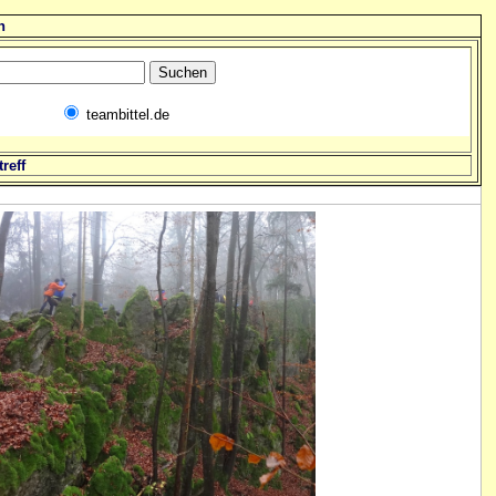
n
teambittel.de
reff