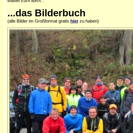
Blättert Euch durch...
...d
as Bilderbuch
(alle Bilder im Großformat gratis
hier
zu haben)