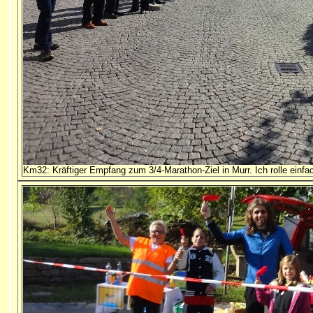
Km32: Kräftiger Empfang zum 3/4-Marathon-Ziel in Murr. Ich rolle einfac