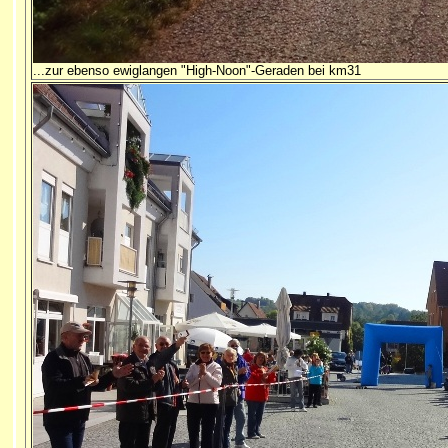
...zur ebenso ewiglangen "High-Noon"-Geraden bei km31