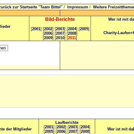
zurück zur Startseite "Team Bittel"
/
Impressum
/
Weitere Freizeittheme
Bild
-B
erichte
Wer ist mit d
lieder
[
2001
]
[
2002
]
[
2003
] [
2004
] [
2005
]
Charity-Laufen+
[
2006
]
[
2007
]
[
2008
]
[
2009
] [
2010
] [
2011
]
Laufberichte
[
2001
]
[
2002
]
[
2003
] [
2004
]
hte der Mitglieder
Wer ist mit da
[
2005
] [
2006
]
[
2007
]
[
2008
]