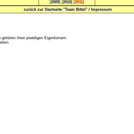
[
2009
] [
2010
] [
2011
]
zurück zur Startseite "Team Bittel"
/
Impressum
gehören ihren jeweiligen Eigentümern.
eiten.