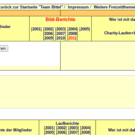
zurück zur Startseite "Team Bittel"
/
Impressum
/
Weitere Freizeittheme
Bild
-B
erichte
Wer ist mit d
lieder
[
2001
]
[
2002
]
[
2003
] [
2004
] [
2005
]
Charity-Laufen+
[
2006
]
[
2007
]
[
2008
]
[
2009
] [
2010
] [
2011
]
Laufberichte
[
2001
]
[
2002
]
[
2003
] [
2004
]
hte der Mitglieder
Wer ist mit da
[
2005
] [
2006
]
[
2007
]
[
2008
]