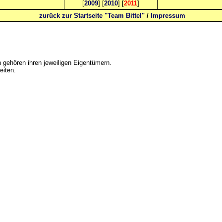
[
2009
] [
2010
] [
2011
]
zurück zur Startseite "Team Bittel"
/
Impressum
gehören ihren jeweiligen Eigentümern.
eiten.