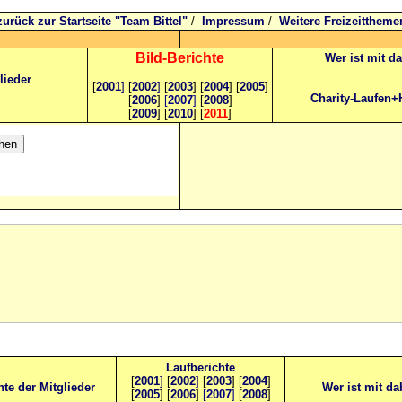
zurück zur Startseite "Team Bittel"
/
Impressum
/
Weitere Freizeittheme
Bild
-B
erichte
Wer ist mit d
lieder
[
2001
]
[
2002
]
[
2003
] [
2004
] [
2005
]
Charity-Laufen+
[
2006
]
[
2007
]
[
2008
]
[
2009
] [
2010
] [
2011
]
Laufberichte
[
2001
]
[
2002
]
[
2003
] [
2004
]
hte der Mitglieder
Wer ist mit da
[
2005
] [
2006
]
[
2007
]
[
2008
]