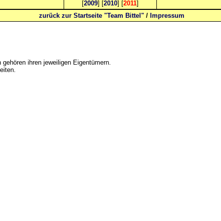
[
2009
] [
2010
] [
2011
]
zurück zur Startseite "Team Bittel"
/
Impressum
gehören ihren jeweiligen Eigentümern.
eiten.