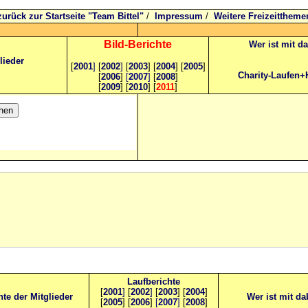
zurück zur Startseite "Team Bittel"
/
Impressum
/
Weitere Freizeittheme
Bild
-B
erichte
Wer ist mit d
lieder
[
2001
]
[
2002
]
[
2003
] [
2004
] [
2005
]
Charity-Laufen+
[
2006
]
[
2007
]
[
2008
]
[
2009
] [
2010
] [
2011
]
Laufberichte
[
2001
]
[
2002
]
[
2003
] [
2004
]
hte der Mitglieder
Wer ist mit da
[
2005
] [
2006
]
[
2007
]
[
2008
]