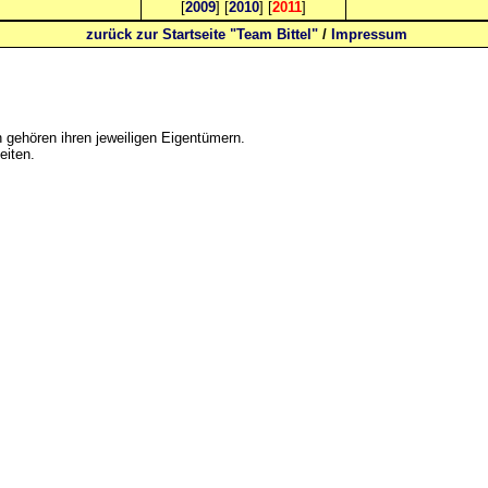
[
2009
] [
2010
] [
2011
]
zurück zur Startseite "Team Bittel"
/
Impressum
gehören ihren jeweiligen Eigentümern.
eiten.