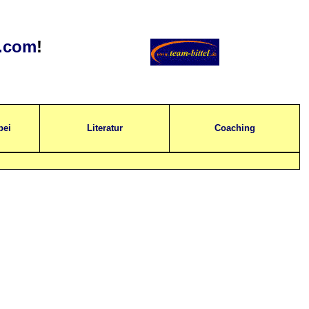
s.com
!
bei
Literatur
Coaching