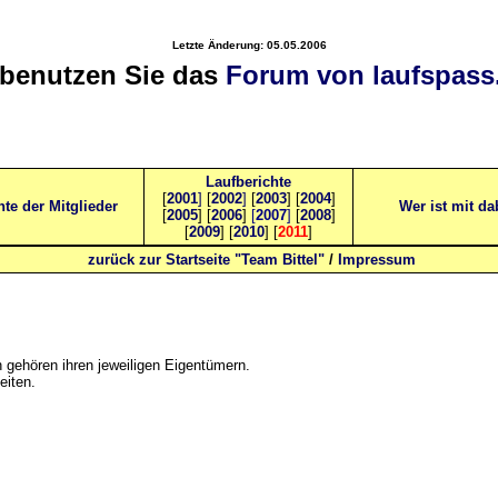
Letzte Änderung:
05.05.2006
 benutzen Sie das
Forum von laufspas
Laufberichte
[
2001
]
[
2002
]
[
2003
] [
2004
]
hte der Mitglieder
Wer ist mit da
[
2005
] [
2006
]
[
2007
]
[
2008
]
[
2009
] [
2010
] [
2011
]
zurück zur Startseite "Team Bittel"
/
Impressum
gehören ihren jeweiligen Eigentümern.
eiten.