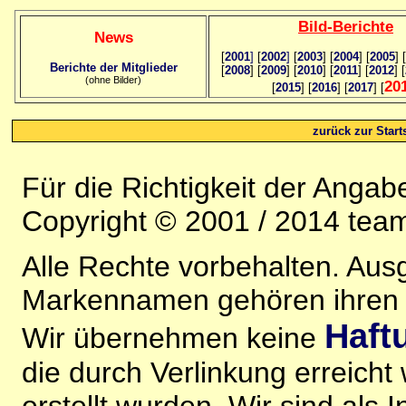
Bild
-B
erichte
News
[
2001
]
[
2002
]
[
2003
] [
2004
] [
2005
] [
Berichte der Mitglieder
[
2008
] [
2009
] [
2010
] [
2011
] [
2012
] [
(ohne Bilder)
20
[
2015
] [
2016
] [
2017
] [
zurück zur Starts
Für die Richtigkeit der Anga
Copyright © 2001 / 2014 team
Alle Rechte vorbehalten. Au
Markennamen gehören ihren j
Haft
Wir übernehmen keine
die durch Verlinkung erreicht
erstellt wurden. Wir sind als I