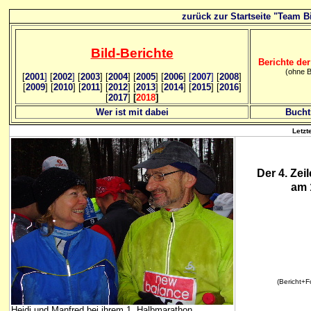
zurück zur Startseite "Team Bi
Bild
-B
erichte
Berichte der
(ohne B
[
2001
]
[
2002
]
[
2003
] [
2004
] [
2005
] [
2006
]
[
2007
]
[
2008
]
[
2009
] [
2010
] [
2011
] [
2012
] [
2013
] [
2014
] [
2015
] [
2016
]
[
2017
]
[
2018
]
Wer ist mit dabei
Bucht
Letzt
Der 4. Zei
am 
(Bericht+Fo
Heidi und Manfred bei ihrem 1. Halbmarathon...